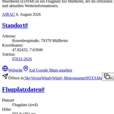
Muellheim (EDSM) ist ein Flugplatz bei Müllheim, der im offiziellen
und aktuellen Wetterinformationen.
AIRAC
6. August 2026
Standort
#
Adresse
:
Rosenbergstraße, 79379 Müllheim
Koordinaten
:
47.82432, 7.63948
Telefon
:
07631-2626
Webseite
Auf Google Maps ansehen
Öffnen in
:
SkyVector
Windy
Windy Meteogramm
NOTAMs
IC
Flugplatzdaten
#
Platzart
Flugplatz (zivil)
Höhe
955 ft (291 m)