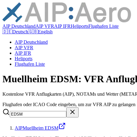
AIP Deutschland
AIP VFR
AIP IFR
Heliports
Flughafen Liste
🇩🇪
Deutsch
🇬🇧
English
AIP Deutschland
AIP VFR
AIP IFR
Heliports
Flughafen Liste
Muellheim EDSM: VFR Anflugk
Kostenlose VFR Anflugkarten (AIP), NOTAMs und Wetter (METAR/T
Flughafen oder ICAO Code eingeben, um zur VFR AIP zu gelangen
AIP
Muellheim EDSM