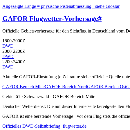
Angezeigte Länge = physische Pistenabmessung - siehe Glossar
GAFOR Flugwetter-Vorhersage
#
Offizielle Gebietsvorhersage für den Sichtflug in Deutschland vom 
1800-2000Z
DWD
2000-2200Z
DWD
2200-2400Z
DWD
Aktuelle GAFOR-Einstufung je Zeitraum: siehe offizielle Quelle unte
GAFOR Bereich Mitte
GAFOR Bereich Nord
GAFOR Bereich Ost
G
Gebiet
61
· Schwarzwald
·
GAFOR Bereich Mitte
Deutscher Wetterdienst:
Die auf dieser Internetseite bereitgestellte
GAFOR ist eine beratende Vorhersage - vor dem Flug stets die offizie
Offizielles DWD-Selbstbriefing: flugwetter.de