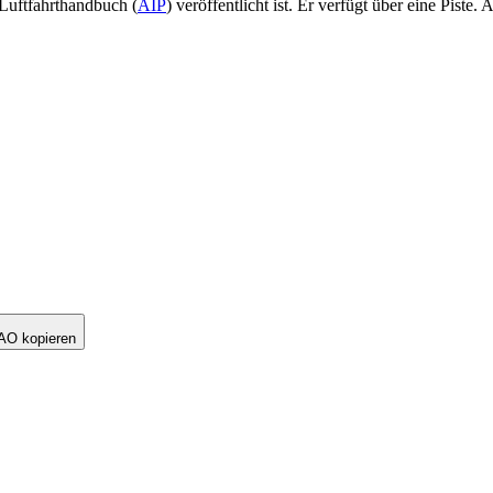
 Luftfahrthandbuch (
AIP
) veröffentlicht ist.
Er verfügt über eine Piste.
A
AO kopieren