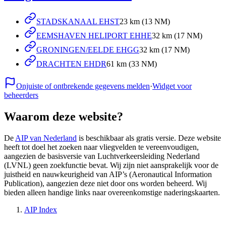
STADSKANAAL EHST
23 km (13 NM)
EEMSHAVEN HELIPORT EHHE
32 km (17 NM)
GRONINGEN/EELDE EHGG
32 km (17 NM)
DRACHTEN EHDR
61 km (33 NM)
Onjuiste of ontbrekende gegevens melden
·
Widget voor
beheerders
Waarom deze website?
De
AIP van Nederland
is beschikbaar als gratis versie. Deze website
heeft tot doel het zoeken naar vliegvelden te vereenvoudigen,
aangezien de basisversie van Luchtverkeersleiding Nederland
(LVNL) geen zoekfunctie bevat. Wij zijn niet aansprakelijk voor de
juistheid en nauwkeurigheid van AIP’s (Aeronautical Information
Publication), aangezien deze niet door ons worden beheerd. Wij
bieden alleen handige links naar overeenkomstige naderingskaarten.
AIP Index