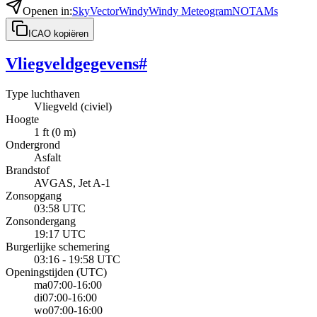
Openen in
:
SkyVector
Windy
Windy Meteogram
NOTAMs
ICAO kopiëren
Vliegveldgegevens
#
Type luchthaven
Vliegveld (civiel)
Hoogte
1 ft (0 m)
Ondergrond
Asfalt
Brandstof
AVGAS, Jet A-1
Zonsopgang
03:58 UTC
Zonsondergang
19:17 UTC
Burgerlijke schemering
03:16 - 19:58 UTC
Openingstijden
(UTC)
ma
07:00-16:00
di
07:00-16:00
wo
07:00-16:00