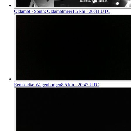
Oldambt › South: Oldambtmeer
1.5
km
· 20:41 UTC
Eemsdelta: Wagenborgen
8.5
km
· 20:47 UTC