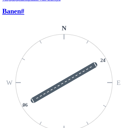
Banen
#
N
24
W
E
06