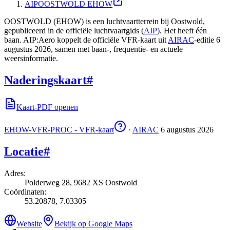
AIP
OOSTWOLD EHOW
OOSTWOLD (EHOW) is een luchtvaartterrein bij Oostwold,
gepubliceerd in de officiële luchtvaartgids (
AIP
).
Het heeft één
baan.
AIP:Aero koppelt de officiële VFR-kaart uit
AIRAC
-editie 6
augustus 2026, samen met baan-, frequentie- en actuele
weersinformatie.
Naderingskaart
#
Kaart-PDF openen
EHOW-VFR-PROC - VFR-kaart
·
AIRAC
6 augustus 2026
Locatie
#
Adres
:
Polderweg 28, 9682 XS Oostwold
Coördinaten
:
53.20878, 7.03305
Website
Bekijk op Google Maps