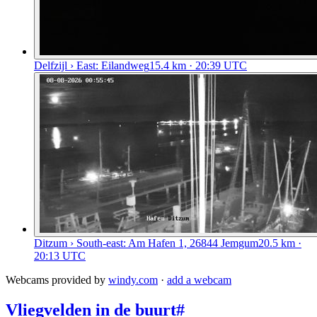
Delfzijl › East: Eilandweg
15.4
km
· 20:39 UTC
Ditzum › South-east: Am Hafen 1, 26844 Jemgum
20.5
km
·
20:13 UTC
Webcams provided by
windy.com
·
add a webcam
Vliegvelden in de buurt
#