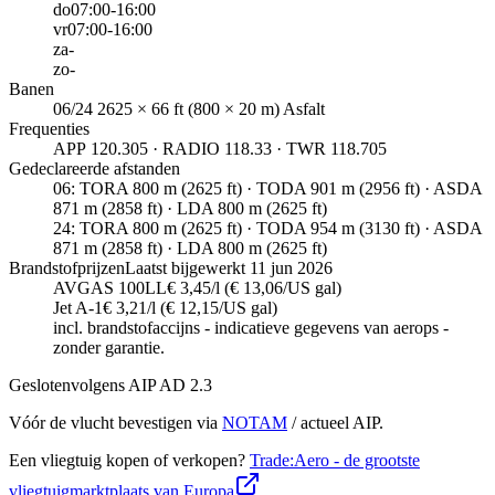
do
07:00-16:00
vr
07:00-16:00
za
-
zo
-
Banen
06/24 2625 × 66 ft (800 × 20 m) Asfalt
Frequenties
APP 120.305 · RADIO 118.33 · TWR 118.705
Gedeclareerde afstanden
06
:
TORA 800 m (2625 ft) · TODA 901 m (2956 ft) · ASDA
871 m (2858 ft) · LDA 800 m (2625 ft)
24
:
TORA 800 m (2625 ft) · TODA 954 m (3130 ft) · ASDA
871 m (2858 ft) · LDA 800 m (2625 ft)
Brandstofprijzen
Laatst bijgewerkt
11 jun 2026
AVGAS 100LL
€ 3,45/l (€ 13,06/US gal)
Jet A-1
€ 3,21/l (€ 12,15/US gal)
incl. brandstofaccijns - indicatieve gegevens van aerops -
zonder garantie.
Gesloten
volgens AIP AD 2.3
Vóór de vlucht bevestigen via
NOTAM
/ actueel AIP.
Een vliegtuig kopen of verkopen?
Trade:Aero - de grootste
vliegtuigmarktplaats van Europa