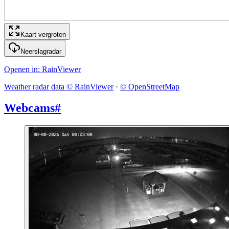
Kaart vergroten
Neerslagradar
Openen in
: RainViewer
Weather radar data © RainViewer
·
© OpenStreetMap
Webcams
#