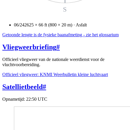
S
06/24
2625 × 66 ft (800 × 20 m) · Asfalt
Getoonde lengte is de fysieke baanafmeting - zie het glossarium
Vliegweerbriefing
#
Officieel vliegweer van de nationale weerdienst voor de
vluchtvoorbereiding.
Officieel vliegweer: KNMI Weerbulletin kleine luchtvaart
Satellietbeeld
#
Opnametijd
:
22:50 UTC